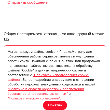
Отправить сообщение
Общая посещаемость страницы за календарный месяц:
122
TILIM.RU
Мы используем файлы cookie и Яндекс.Метрику для
обеспечения работы сервисов, анализа и улучшения
Портал tilim - ваш идеальный помощник в поиске и
работы сайта. Нажимая кнопку "Понятно" или продолжая
пользоваться сайтом, вы соглашаетесь на обработку
выборе любых услуг.
файлов "Cookie" и данных метрических систем в
Если у вас возникли вопросы, напишите нам:
соответствии с
"Политикой использования cookie-
tilim@tilim.ru
файлов"
. Более подробная информация в отношении
обработки персональных данных содержится в нашей
"Политике в области обработки и обеспечения
Данный сайт является средством для обмена
безопасности персональных данных"
и
информацией между пользователями. Администрация
"Пользовательском соглашении"
.
не несет ответственности за ее достоверность и
Понятно
актуальность.