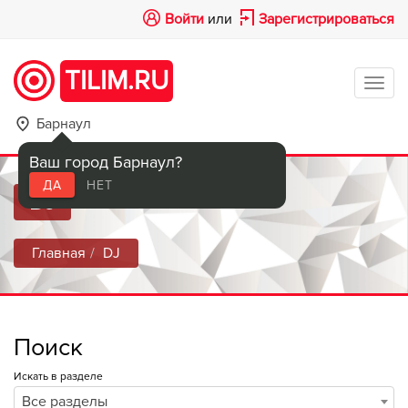
Войти
или
Зарегистрироваться
TILIM.RU
Tog
navi
Барнаул
Ваш город Барнаул?
ДА
НЕТ
DJ
Главная
DJ
Поиск
Искать в разделе
Все разделы