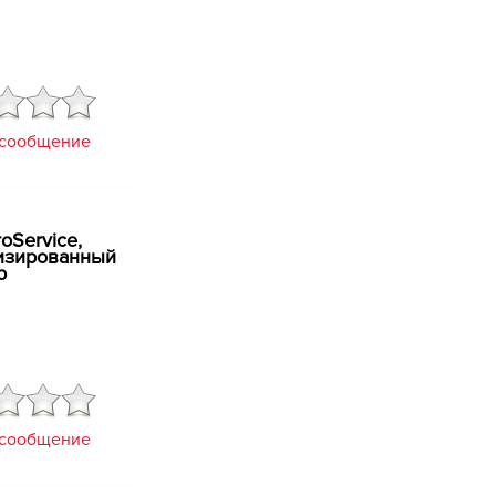
 сообщение
oService,
изированный
р
 сообщение