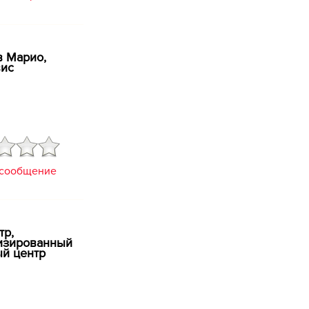
 Марио, ​
вис
 сообщение
тр,
изированный
й центр