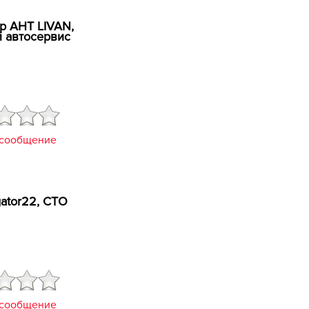
р АНТ LIVAN,
 автосервис
 сообщение
gator22, СТО
 сообщение