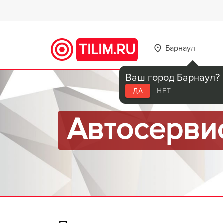
TILIM.RU
Барнаул
Ваш город Барнаул?
ДА
НЕТ
Автосерви