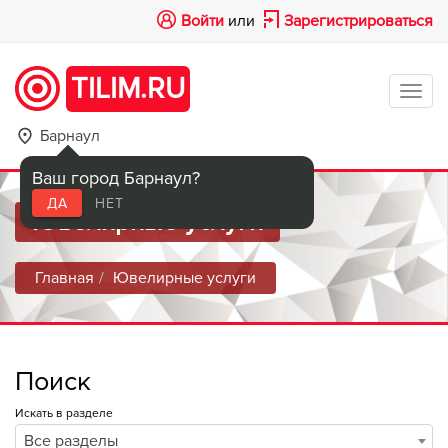
Войти
или
Зарегистрироваться
TILIM.RU
Tog
navi
Барнаул
Ваш город Барнаул?
ДА
НЕТ
Ювелирные услуги
Главная
Ювелирные услуги
Поиск
Искать в разделе
Все разделы