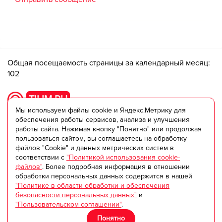
Общая посещаемость страницы за календарный месяц:
102
TILIM.RU
Мы используем файлы cookie и Яндекс.Метрику для
Портал tilim - ваш идеальный помощник в поиске и
обеспечения работы сервисов, анализа и улучшения
выборе любых услуг.
работы сайта. Нажимая кнопку "Понятно" или продолжая
пользоваться сайтом, вы соглашаетесь на обработку
Если у вас возникли вопросы, напишите нам:
файлов "Cookie" и данных метрических систем в
tilim@tilim.ru
соответствии с
"Политикой использования cookie-
файлов"
. Более подробная информация в отношении
Данный сайт является средством для обмена
обработки персональных данных содержится в нашей
"Политике в области обработки и обеспечения
информацией между пользователями. Администрация
безопасности персональных данных"
и
не несет ответственности за ее достоверность и
"Пользовательском соглашении"
.
актуальность.
Понятно